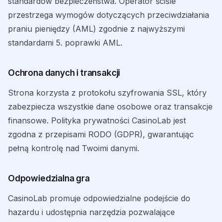
standardów bezpieczeństwa. Operator ściśle
przestrzega wymogów dotyczących przeciwdziałania
praniu pieniędzy (AML) zgodnie z najwyższymi
standardami 5. poprawki AML.
Ochrona danych i transakcji
Strona korzysta z protokołu szyfrowania SSL, który
zabezpiecza wszystkie dane osobowe oraz transakcje
finansowe. Polityka prywatności CasinoLab jest
zgodna z przepisami RODO (GDPR), gwarantując
pełną kontrolę nad Twoimi danymi.
Odpowiedzialna gra
CasinoLab promuje odpowiedzialne podejście do
hazardu i udostępnia narzędzia pozwalające