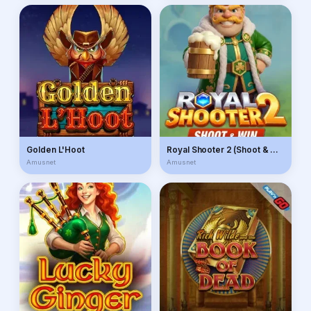
Golden L'Hoot
Royal Shooter 2 (Shoot & Win)
Amusnet
Amusnet