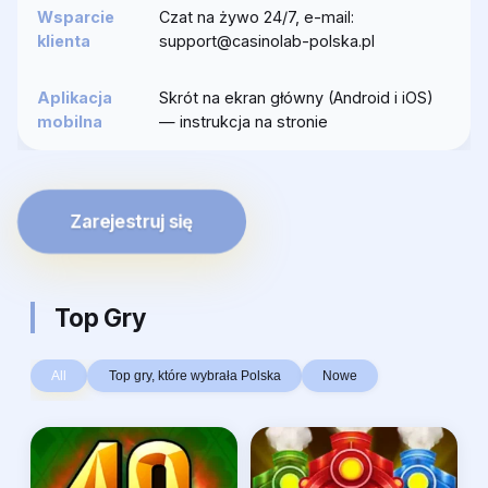
Wsparcie
Czat na żywo 24/7, e-mail:
klienta
support@casinolab-polska.pl
Aplikacja
Skrót na ekran główny (Android i iOS)
mobilna
— instrukcja na stronie
Zarejestruj się
Top Gry
All
Top gry, które wybrała Polska
Nowe