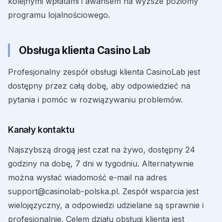
kolejnymi wpłatami i awansem na wyższe poziomy
programu lojalnościowego.
Obsługa klienta Casino Lab
Profesjonalny zespół obsługi klienta CasinoLab jest
dostępny przez całą dobę, aby odpowiedzieć na
pytania i pomóc w rozwiązywaniu problemów.
Kanały kontaktu
Najszybszą drogą jest czat na żywo, dostępny 24
godziny na dobę, 7 dni w tygodniu. Alternatywnie
można wysłać wiadomość e-mail na adres
support@casinolab-polska.pl
. Zespół wsparcia jest
wielojęzyczny, a odpowiedzi udzielane są sprawnie i
profesjonalnie. Celem działu obsługi klienta jest