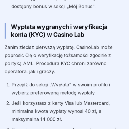
dostępny bonus w sekcji „Mój Bonus".
Wypłata wygranych i weryfikacja
konta (KYC) w Casino Lab
Zanim zlecisz pierwszą wypłatę, CasinoLab może
poprosić Cię o weryfikację tożsamości zgodnie z
polityką AML. Procedura KYC chroni zarówno
operatora, jak i graczy.
Przejdź do sekcji „Wypłata" w swoim profilu i
wybierz preferowaną metodę wypłaty.
Jeśli korzystasz z karty Visa lub Mastercard,
minimalna kwota wypłaty wynosi 40 zł, a
maksymalna 14 000 zł.