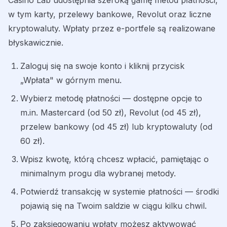
Casino Lab udostępnia szeroką gamę metod płatności,
w tym karty, przelewy bankowe, Revolut oraz liczne
kryptowaluty. Wpłaty przez e-portfele są realizowane
błyskawicznie.
Zaloguj się na swoje konto i kliknij przycisk
„Wpłata" w górnym menu.
Wybierz metodę płatności — dostępne opcje to
m.in. Mastercard (od 50 zł), Revolut (od 45 zł),
przelew bankowy (od 45 zł) lub kryptowaluty (od
60 zł).
Wpisz kwotę, którą chcesz wpłacić, pamiętając o
minimalnym progu dla wybranej metody.
Potwierdź transakcję w systemie płatności — środki
pojawią się na Twoim saldzie w ciągu kilku chwil.
Po zaksięgowaniu wpłaty możesz aktywować