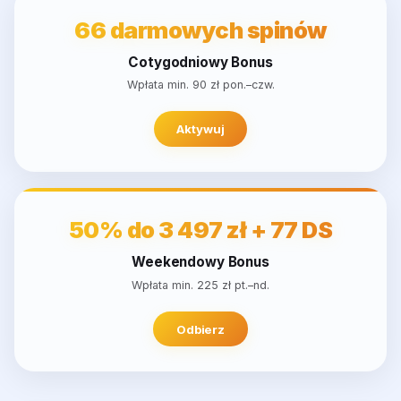
66 darmowych spinów
Cotygodniowy Bonus
Wpłata min. 90 zł pon.–czw.
Aktywuj
50% do 3 497 zł + 77 DS
Weekendowy Bonus
Wpłata min. 225 zł pt.–nd.
Odbierz