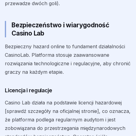
przewadze dwóch goli).
Bezpieczeństwo i wiarygodność
Casino Lab
Bezpieczny hazard online to fundament działalności
CasinoLab. Platforma stosuje zaawansowane
rozwiązania technologiczne i regulacyjne, aby chronić
graczy na każdym etapie.
Licencja i regulacje
Casino Lab działa na podstawie licencji hazardowej
[sprawdź szczegóły na oficjalnej stronie], co oznacza,
że platforma podlega regularnym audytom i jest
zobowiązana do przestrzegania międzynarodowych