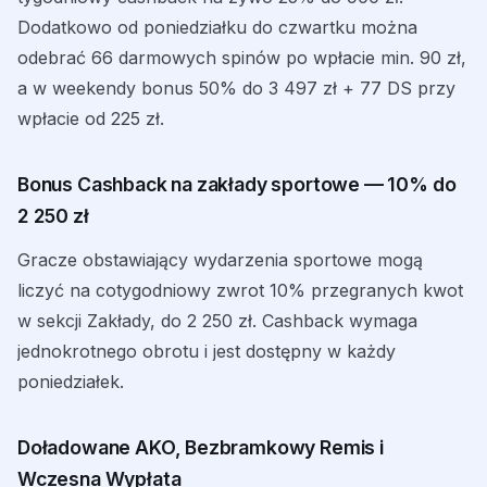
Dodatkowo od poniedziałku do czwartku można
odebrać 66 darmowych spinów po wpłacie min. 90 zł,
a w weekendy bonus 50% do 3 497 zł + 77 DS przy
wpłacie od 225 zł.
Bonus Cashback na zakłady sportowe — 10% do
2 250 zł
Gracze obstawiający wydarzenia sportowe mogą
liczyć na cotygodniowy zwrot 10% przegranych kwot
w sekcji Zakłady, do 2 250 zł. Cashback wymaga
jednokrotnego obrotu i jest dostępny w każdy
poniedziałek.
Doładowane AKO, Bezbramkowy Remis i
Wczesna Wypłata