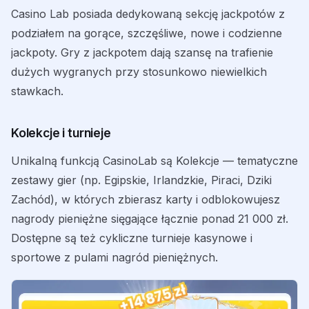
Casino Lab posiada dedykowaną sekcję jackpotów z
podziałem na gorące, szczęśliwe, nowe i codzienne
jackpoty. Gry z jackpotem dają szansę na trafienie
dużych wygranych przy stosunkowo niewielkich
stawkach.
Kolekcje i turnieje
Unikalną funkcją CasinoLab są Kolekcje — tematyczne
zestawy gier (np. Egipskie, Irlandzkie, Piraci, Dziki
Zachód), w których zbierasz karty i odblokowujesz
nagrody pieniężne sięgające łącznie ponad 21 000 zł.
Dostępne są też cykliczne turnieje kasynowe i
sportowe z pulami nagród pieniężnych.