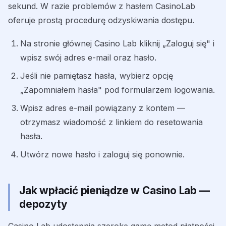
sekund. W razie problemów z hasłem CasinoLab
oferuje prostą procedurę odzyskiwania dostępu.
Na stronie głównej Casino Lab kliknij „Zaloguj się" i
wpisz swój adres e-mail oraz hasło.
Jeśli nie pamiętasz hasła, wybierz opcję
„Zapomniałem hasła" pod formularzem logowania.
Wpisz adres e-mail powiązany z kontem —
otrzymasz wiadomość z linkiem do resetowania
hasła.
Utwórz nowe hasło i zaloguj się ponownie.
Jak wpłacić pieniądze w Casino Lab —
depozyty