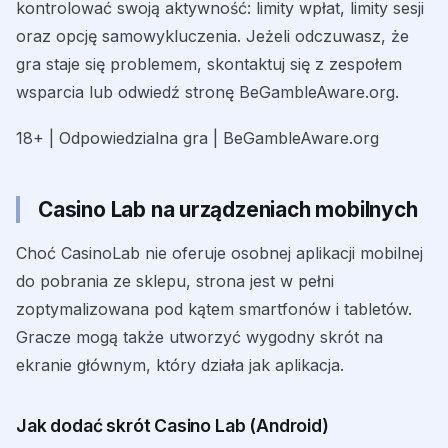
kontrolować swoją aktywność: limity wpłat, limity sesji
oraz opcję samowykluczenia. Jeżeli odczuwasz, że
gra staje się problemem, skontaktuj się z zespołem
wsparcia lub odwiedź stronę BeGambleAware.org.
18+ | Odpowiedzialna gra | BeGambleAware.org
Casino Lab na urządzeniach mobilnych
Choć CasinoLab nie oferuje osobnej aplikacji mobilnej
do pobrania ze sklepu, strona jest w pełni
zoptymalizowana pod kątem smartfonów i tabletów.
Gracze mogą także utworzyć wygodny skrót na
ekranie głównym, który działa jak aplikacja.
Jak dodać skrót Casino Lab (Android)