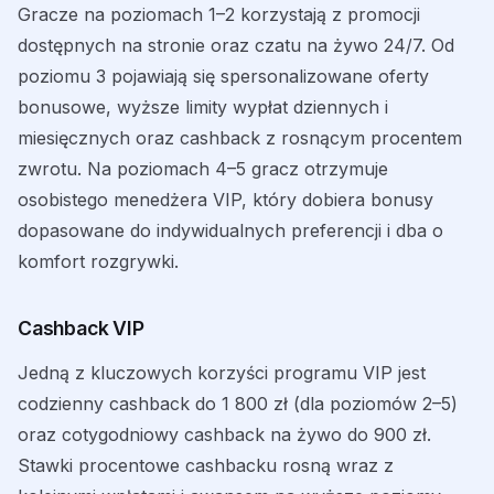
Gracze na poziomach 1–2 korzystają z promocji
dostępnych na stronie oraz czatu na żywo 24/7. Od
poziomu 3 pojawiają się spersonalizowane oferty
bonusowe, wyższe limity wypłat dziennych i
miesięcznych oraz cashback z rosnącym procentem
zwrotu. Na poziomach 4–5 gracz otrzymuje
osobistego menedżera VIP, który dobiera bonusy
dopasowane do indywidualnych preferencji i dba o
komfort rozgrywki.
Cashback VIP
Jedną z kluczowych korzyści programu VIP jest
codzienny cashback do 1 800 zł (dla poziomów 2–5)
oraz cotygodniowy cashback na żywo do 900 zł.
Stawki procentowe cashbacku rosną wraz z