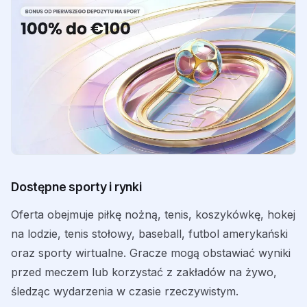
Dostępne sporty i rynki
Oferta obejmuje piłkę nożną, tenis, koszykówkę, hokej
na lodzie, tenis stołowy, baseball, futbol amerykański
oraz sporty wirtualne. Gracze mogą obstawiać wyniki
przed meczem lub korzystać z zakładów na żywo,
śledząc wydarzenia w czasie rzeczywistym.