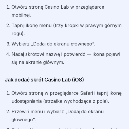
Otwórz stronę Casino Lab w przeglądarce
mobilnej.
Tapnij ikonę menu (trzy kropki w prawym górnym
rogu).
Wybierz „Dodaj do ekranu głównego".
Nadaj skrótowi nazwę i potwierdź — ikona pojawi
się na ekranie głównym.
Jak dodać skrót Casino Lab (iOS)
Otwórz stronę w przeglądarce Safari i tapnij ikonę
udostępniania (strzałka wychodząca z pola).
Przewiń menu i wybierz „Dodaj do ekranu
głównego".